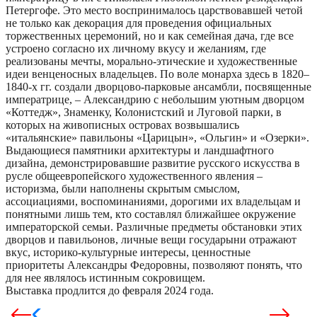
Петергофе. Это место воспринималось царствовавшей четой
не только как декорация для проведения официальных
торжественных церемоний, но и как семейная дача, где все
устроено согласно их личному вкусу и желаниям, где
реализованы мечты, морально-этические и художественные
идеи венценосных владельцев. По воле монарха здесь в 1820–
1840-х гг. создали дворцово-парковые ансамбли, посвященные
императрице, – Александрию с небольшим уютным дворцом
«Коттедж», Знаменку, Колонистский и Луговой парки, в
которых на живописных островах возвышались
«итальянские» павильоны «Царицын», «Ольгин» и «Озерки».
Выдающиеся памятники архитектуры и ландшафтного
дизайна, демонстрировавшие развитие русского искусства в
русле общеевропейского художественного явления –
историзма, были наполнены скрытым смыслом,
ассоциациями, воспоминаниями, дорогими их владельцам и
понятными лишь тем, кто составлял ближайшее окружение
императорской семьи. Различные предметы обстановки этих
дворцов и павильонов, личные вещи государыни отражают
вкус, историко-культурные интересы, ценностные
приоритеты Александры Федоровны, позволяют понять, что
для нее являлось истинным сокровищем.
Выставка продлится до февраля 2024 года.