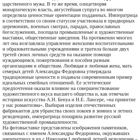
царственного мужа. В то же время, олицетворяя
монархическую власть, августейшая супруга во многом
определяла ценностные ориентации подданных. Императрица
в соответствии со своим статусом участвовала в придворных
церемониях, военных смотрах, парадах, православных
богослужениях, посещала промышленные и художественные
выставки, общественные заведения. На протяжении многих
лет она возглавляла управление женскими воспитательными
и образовательными учреждениями и тратила больше двух
третей своих личных средств на оказание помощи
нуждающимся, пожертвования и пособия разным
организациям и обществам. Любящая и любимая жена, мать
семерых детей Александра Федоровна утверждала
традиционные ценности и подавала современникам пример
идеальных семейных отношений. Ее эстетические
предпочтения оказали влияние на совершенствование
художественного вкуса высшего общества и, как отмечали
историки искусства А.Н. Бенуа и Н.Е. Лансере, «на привитие
у нас романтизма». Выбирая изделия отечественных
фабрикантов для убранства своих покоев в зимних и летних
резиденциях, императрица поощряла развитие русской
художественной промышленности.
На фотовыставке представлены изображения памятников,
связанных с именем Александры Федоровны, окружавших
императрицу в их с Николаем I любимой летней резиденции –