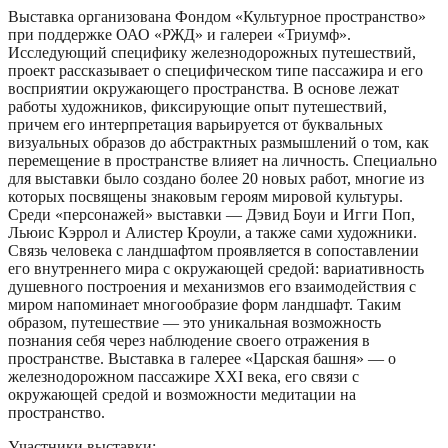
Выставка организована Фондом «Культурное пространство»
при поддержке ОАО «РЖД» и галереи «Триумф».
Исследующий специфику железнодорожных путешествий,
проект рассказывает о специфическом типе пассажира и его
восприятии окружающего пространства. В основе лежат
работы художников, фиксирующие опыт путешествий,
причем его интерпретация варьируется от буквальных
визуальных образов до абстрактных размышлений о том, как
перемещение в пространстве влияет на личность. Специально
для выставки было создано более 20 новых работ, многие из
которых посвящены знаковым героям мировой культуры.
Среди «персонажей» выставки — Дэвид Боуи и Игги Поп,
Льюис Кэррол и Алистер Кроули, а также сами художники.
Связь человека с ландшафтом проявляется в сопоставлении
его внутреннего мира с окружающей средой: вариативность
душевного построения и механизмов его взаимодействия с
миром напоминает многообразие форм ландшафт. Таким
образом, путешествие — это уникальная возможность
познания себя через наблюдение своего отражения в
пространстве. Выставка в галерее «Царская башня» — о
железнодорожном пассажире XXI века, его связи с
окружающей средой и возможности медитации на
пространство.
Участники выставки: