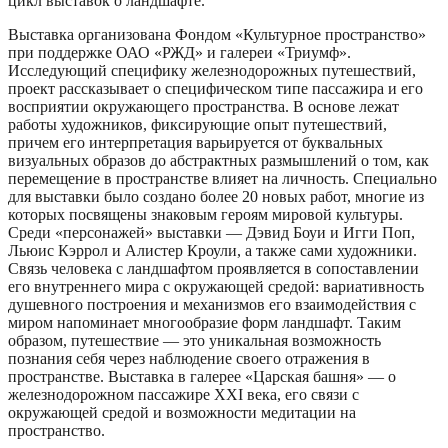
цикл выставок о ландшафте.
Выставка организована Фондом «Культурное пространство»
при поддержке ОАО «РЖД» и галереи «Триумф».
Исследующий специфику железнодорожных путешествий,
проект рассказывает о специфическом типе пассажира и его
восприятии окружающего пространства. В основе лежат
работы художников, фиксирующие опыт путешествий,
причем его интерпретация варьируется от буквальных
визуальных образов до абстрактных размышлений о том, как
перемещение в пространстве влияет на личность. Специально
для выставки было создано более 20 новых работ, многие из
которых посвящены знаковым героям мировой культуры.
Среди «персонажей» выставки — Дэвид Боуи и Игги Поп,
Льюис Кэррол и Алистер Кроули, а также сами художники.
Связь человека с ландшафтом проявляется в сопоставлении
его внутреннего мира с окружающей средой: вариативность
душевного построения и механизмов его взаимодействия с
миром напоминает многообразие форм ландшафт. Таким
образом, путешествие — это уникальная возможность
познания себя через наблюдение своего отражения в
пространстве. Выставка в галерее «Царская башня» — о
железнодорожном пассажире XXI века, его связи с
окружающей средой и возможности медитации на
пространство.